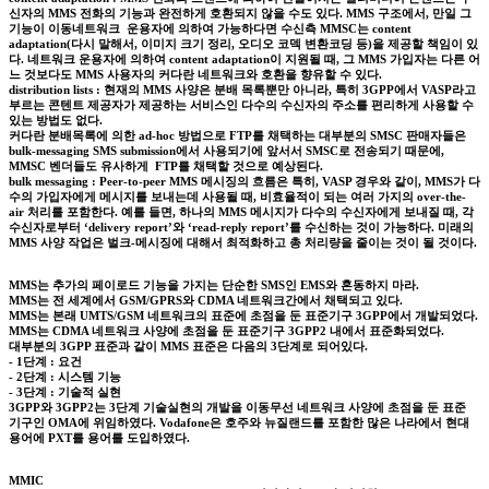
신자의 MMS 전화의 기능과 완전하게 호환되지 않을 수도 있다. MMS 구조에서, 만일 그
기능이 이동네트워크 운용자에 의하여 가능하다면 수신측 MMSC는 content
adaptation(다시 말해서, 이미지 크기 정리, 오디오 코덱 변환코딩 등)을 제공할 책임이 있
다. 네트워크 운용자에 의하여 content adaptation이 지원될 때, 그 MMS 가입자는 다른 어
느 것보다도 MMS 사용자의 커다란 네트워크와 호환을 향유할 수 있다.
distribution lists : 현재의 MMS 사양은 분배 목록뿐만 아니라, 특히 3GPP에서 VASP라고
부르는 콘텐트 제공자가 제공하는 서비스인 다수의 수신자의 주소를 편리하게 사용할 수
있는 방법도 없다.
커다란 분배목록에 의한 ad-hoc 방법으로 FTP를 채택하는 대부분의 SMSC 판매자들은
bulk-messaging SMS submission에서 사용되기에 앞서서 SMSC로 전송되기 때문에,
MMSC 벤더들도 유사하게 FTP를 채택할 것으로 예상된다.
bulk messaging : Peer-to-peer MMS 메시징의 흐름은 특히, VASP 경우와 같이, MMS가 다
수의 가입자에게 메시지를 보내는데 사용될 때, 비효율적이 되는 여러 가지의 over-the-
air 처리를 포함한다. 예를 들면, 하나의 MMS 메시지가 다수의 수신자에게 보내질 때, 각
수신자로부터 ‘delivery report’와 ‘read-reply report’를 수신하는 것이 가능하다. 미래의
MMS 사양 작업은 벌크-메시징에 대해서 최적화하고 총 처리량을 줄이는 것이 될 것이다.
MMS는 추가의 페이로드 기능을 가지는 단순한 SMS인 EMS와 혼동하지 마라.
MMS는 전 세계에서 GSM/GPRS와 CDMA 네트워크간에서 채택되고 있다.
MMS는 본래 UMTS/GSM 네트워크의 표준에 초점을 둔 표준기구 3GPP에서 개발되었다.
MMS는 CDMA 네트워크 사양에 초점을 둔 표준기구 3GPP2 내에서 표준화되었다.
대부분의 3GPP 표준과 같이 MMS 표준은 다음의 3단계로 되어있다.
- 1단계 : 요건
- 2단계 : 시스템 기능
- 3단계 : 기술적 실현
3GPP와 3GPP2는 3단계 기술실현의 개발을 이동무선 네트워크 사양에 초점을 둔 표준
기구인 OMA에 위임하였다. Vodafone은 호주와 뉴질랜드를 포함한 많은 나라에서 현대
용어에 PXT를 용어를 도입하였다.
MMIC