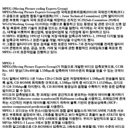
MPEG (Moving Picture coding Experts Group)
MPEG(Moving Picture Experts Group)란 국제표준화위원회(ISO)와 국제전기학회(IEC)
가 공동으로 설립한 합동기술위원회(JTC : Joint Technical Committee) 산하 멀티미디어
관련 부호화 기술의 국제 표준규격을 제정하는 조직인 SC29(Sub-Committee 29)에서
WG11(Working Group 11)이라는 이름으로 활동하고 있는 동영상 및 관련 오디오 신호 압
축 및 복원에 관한 기술의 표준을 만드는 조직을 말한다. 여기에는 각 국의 방송사, 연구
소, 대학을 비롯하여 통신업체, 방송장비업체 및 가전업체 등이 참여하고 있다.
이 MPEG 위원회는 1991년 디지털 저장 매체용 압축규격 MPEG-1, 1994년 디지털 방송
용 압축규격 MPEG-2 표준기술을 개발, 에미상을 수상하기도 했다.
이 그룹은 멀티미디어 정보 검색을 위한 표준인 MPEG-7과 전자상거래를 전제한 멀티미
디어 콘텐트의 생성, 공급, 보호, 거래 및 이용에 관한 통합적인 프레임워크를 목표로 한
MPEG-21의 표준작업을 진행하고 있다.
MPEG-1
MPEG(Moving Picture Experts Group)가 처음으로 개발한 비디오 압축포맷으로, CCIR
Rec. 601 영상(720x480)을 1.5Mbps로 압축하여 VHS수준의 화질을 얻을 수 있는 규격이
다.
다시 말해서 MPEG-1은 Video CD나 CDi와 같은 저장매체에서 1.5Mbps의 전송율에 맞도
록 설계, CD-ROM에 최적화한 규격으로, 1.5Mbps 대역 중 비디오가 1.152Mbps, 오디오
가 128 334kbps를 차지한다. 즉, CD-ROM에 동영상과 음향을 수록하기 위한 표준 압축방
법이라고 할 수 있다.
비디오의 압축방법으로, 한 프레임 내에 공간적으로 분포하는 여분의 데이터를 제거하기
위하여 DCT(discrete cosine transform)와 Huffmann coding을 사용하고, 프레임간에 존재
하는 시간적인 여분의 데이터를 제거하기 위하여 블록 기반의 운동보상예측 (MCP :
motion compensated prediction)을 사용한다.
MPEG-1 오디오는 4개 컨소시엄(방식)의 경합 끝에 필립스의 MUSICAM에 기초한 서브
밴드 부호화로 결정되어 제1, 2계층을 형성하고 보다 복잡하고 효율이 높은 AT&T의 방식
이 제3계층을 형성하는데 각각 스테레오 음향을 지원한다. 우리가 일반적으로 알고 있는
MP3는 MPEG-1 Layer-3에서 정한 포맷을 사용한다.
이러한 알고리즘으로 CD-ROM에서 압축하고, 1배속으로 복원할 때, VHS 수준의 비디오