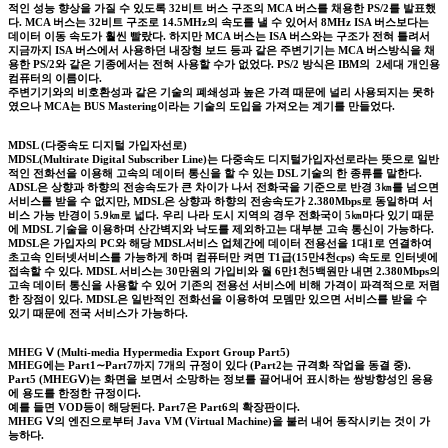
적인 성능 향상을 가질 수 있도록 32비트 버스 구조의 MCA 버스를 채용한 PS/2를 발표했
다. MCA 버스는 32비트 구조로 14.5MHz의 속도를 낼 수 있어서 8MHz ISA 버스보다는
데이터 이동 속도가 훨씬 빨랐다. 하지만 MCA 버스는 ISA 버스와는 구조가 전혀 틀려서
지금까지 ISA 버스에서 사용하던 내장형 보드 등과 같은 주변기기는 MCA 버스방식을 채
용한 PS/2와 같은 기종에서는 전혀 사용할 수가 없었다. PS/2 방식은 IBM의 2세대 개인용
컴퓨터의 이름이다
.
주변기기와의 비호환성과 같은 기술의 폐쇄성과 높은 가격 때문에 널리 사용되지는 못하
였으나 MCA는 BUS Mastering이라는 기술의 도입을 가져오는 계기를 만들었다.
MDSL (다중속도 디지털 가입자선로)
MDSL(Multirate Digital Subscriber Line)는 다중속도 디지털가입자선로라는 뜻으로 일반
적인 전화선을 이용해 고속의 데이터 통신을 할 수 있는 DSL 기술의 한 종류를 말한다.
ADSL은 상향과 하향의 전송속도가 큰 차이가 나서 전화국을 기준으로 반경 3㎞를 넘으면
서비스를 받을 수 없지만, MDSL은 상향과 하향의 전송속도가 2.380Mbps로 동일하며 서
비스 가능 반경이 5.9㎞로 넓다. 우리 나라 도시 지역의 경우 전화국이 5㎞마다 있기 때문
에 MDSL 기술을 이용하며 산간벽지와 낙도를 제외하고는 대부분 고속 통신이 가능하다.
MDSL은 가입자의 PC와 해당 MDSL서비스 업체간에 데이터 전용선을 1대1로 연결하여
초고속 인터넷서비스를 가능하게 하며 컴퓨터만 켜면 T1급(15만4천cps) 속도로 인터넷에
접속할 수 있다. MDSL 서비스는 30만원의 가입비와 월 6만1천5백원만 내면 2.380Mbps의
고속 데이터 통신을 사용할 수 있어 기존의 전용선 서비스에 비해 가격이 파격적으로 저렴
한 장점이 있다. MDSL은 일반적인 전화선을 이용하여 모뎀만 있으면 서비스를 받을 수
있기 때문에 전국 서비스가 가능하다.
MHEG Ⅴ (Multi-media Hypermedia Export Group Part5)
MHEG에는 Part1∼Part7까지 7개의 규정이 있다 (Part2는 규격화 작업을 동결 중).
Part5 (MHEGⅤ)는 화면을 보면서 소망하는 정보를 끌어내어 표시하는 쌍방향성인 응용
에 용도를 한정한 규정이다.
예를 들면 VOD등이 해당된다. Part7은 Part6의 확장판이다.
MHEG Ⅴ의 엔진으로부터 Java VM (Virtual Machine)을 불러 내어 동작시키는 것이 가
능하다.