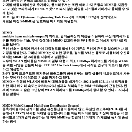
또한 개인적인 유형의 MIME도 정의할 수 있다.
이메일 어플리케이션에 추가하여, 웹브라우저는 또한 여러 가지 유형의 MIME을 지원한
다. 이것은 브라우저가 HTML 포맷으로 되지 않은 파일을 디스플레이하거나 출력할 수 있
게 한다.
MIME은 IETF(Internet Engineering Task Force)에 의하여 1992년에 정의되었다.
새로운 버전 S/MIME은 암호화된 메시지도 지원한다.
MIMO
multiple input multiple output의 약어로, 멀티플렉싱의 이점을 이용하여 무선 대역폭과 범
위를 확장하는 기술. 무선 칩셋에서 MIMO 알고리즘은 하나 혹은 그 이상의 안테나로 정
보를 보낸다.
무선 신호는 물체에 반사하여 다중경로를 발생하여 기존의 무선에 혼신을 일으키거나 페
이딩을 발생한다. 그러나 MIMO는 이러한 경로를, 정보를 보내는 통로로 사용하여 수신측
에서는 MIMO 알고리즘을 사용하여 결합한다.
다수의 WLAN 벤더들은 MIMO의 일부 유형이 최소 100Mbps 처리속도를 가지는 WLAN
을 위한 사양을 만들어 내는 IEEE 802.11n Task Group에서 시작된 연구의 기초가 될 것이
라고 예상한다.
3세대 협력 프로젝트인 전기통신 표준그룹의 공동연구는 또한 셀룰러 네트워크에서 사용
하는 것에 대하여 MIMO 기술을 평가하고 있다.
MIMO는 현행의 WLAN에 비해서 대역효율을 배가한다. 802.11g와 802.11a 네트워크를
위한 최대 데이터 속도는 54Mbps이나 실제의 처리속도는 20M∼30Mbps에 근접한다. 현
재의 MIMO 기술은 표면상의 WLAN 처리속도를 108Mbps까지 증대할 수 있다고 지지자
들은 말한다.
MMDS(MultiChannel MultiPoint Distribution System)
동축케이블이나 광케이블 같은 유선통신을 이용하지 않고 무선인 초고주파(2GHz)를 사
용해서 CATV와 유사한 다채널 쌍방향서비스를 하는 미디어로 일반 지상파 방송은 각 방
송국별로 1개채널씩 송신하는 데 비해 MMDS는 한번에 10여개의 TV채널을 동시에 송신
하는 방식