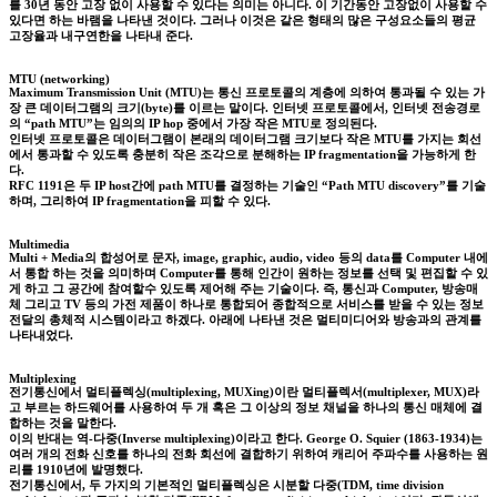
를 30년 동안 고장 없이 사용할 수 있다는 의미는 아니다. 이 기간동안 고장없이 사용할 수
있다면 하는 바램을 나타낸 것이다. 그러나 이것은 같은 형태의 많은 구성요소들의 평균
고장율과 내구연한을 나타내 준다.
MTU (networking)
Maximum Transmission Unit (MTU)는 통신 프로토콜의 계층에 의하여 통과될 수 있는 가
장 큰 데이터그램의 크기(byte)를 이르는 말이다. 인터넷 프로토콜에서, 인터넷 전송경로
의 “path MTU”는 임의의 IP hop 중에서 가장 작은 MTU로 정의된다.
인터넷 프로토콜은 데이터그램이 본래의 데이터그램 크기보다 작은 MTU를 가지는 회선
에서 통과할 수 있도록 충분히 작은 조각으로 분해하는 IP fragmentation을 가능하게 한
다.
RFC 1191은 두 IP host간에 path MTU를 결정하는 기술인 “Path MTU discovery”를 기술
하며, 그리하여 IP fragmentation을 피할 수 있다.
Multimedia
Multi + Media의 합성어로 문자, image, graphic, audio, video 등의 data를 Computer 내에
서 통합 하는 것을 의미하며 Computer를 통해 인간이 원하는 정보를 선택 및 편집할 수 있
게 하고 그 공간에 참여할수 있도록 제어해 주는 기술이다. 즉, 통신과 Computer, 방송매
체 그리고 TV 등의 가전 제품이 하나로 통합되어 종합적으로 서비스를 받을 수 있는 정보
전달의 총체적 시스템이라고 하겠다. 아래에 나타낸 것은 멀티미디어와 방송과의 관계를
나타내었다.
Multiplexing
전기통신에서 멀티플렉싱(multiplexing, MUXing)이란 멀티플렉서(multiplexer, MUX)라
고 부르는 하드웨어를 사용하여 두 개 혹은 그 이상의 정보 채널을 하나의 통신 매체에 결
합하는 것을 말한다.
이의 반대는 역-다중(Inverse multiplexing)이라고 한다. George O. Squier (1863-1934)는
여러 개의 전화 신호를 하나의 전화 회선에 결합하기 위하여 캐리어 주파수를 사용하는 원
리를 1910년에 발명했다.
전기통신에서, 두 가지의 기본적인 멀티플렉싱은 시분할 다중(TDM, time division