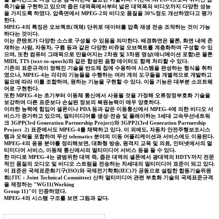
축기술을 구현하고 있으며 좁은 대역폭에서부터 넓은 대역폭의 비디오까지 다양한 성능
을 가지도록 하였다. 압축면에서 MPEG-2의 비디오 품질을 30%정도 개선하였다고 평가
한다.
MPEG-4의 특징은 오브젝트(객체) 단위로 데이터를 압축 재생 전송 조작하는 것이 가능
하다는 것이다.
이는 콘텐트가 다양한 소스로 구성될 수 있음을 의미한다. 배경화면은 물론, 화면 내에 존
재하는 사람, 자동차, 구름 등과 같은 다양한 비쥬얼 오브젝트를 계층화하여 구성할 수 있
으며, 또한 컴퓨터 그래픽으로 만들어지는 2차원 및 3차원 영상(애니메이션 포함)은 물론
MIDI, TTS (text-to-speech)와 같은 합성된 음향 데이터도 함께 처리할 수 있다.
기존의 표준규격이 정해진 기술을 반도체 칩에 수용하여 시스템을 완성하는 형식을 취하
였으나, MPEG-4는 각각의 기능들을 수행하는 여러 개의 도구들을 개별적으로 개발하고
필요에 따라 이를 조합하여, 원하는 기능을 구현할 수 있다. 이들 기능은 대부분 소프트웨
어로 구현한다.
또한 MPEG-4는 초기부터 이동체 통신에서 사용될 것을 가정해 오류정정부호화 기술을
보강하여 다른 표준보다 손실된 정보의 복원능력이 매우 양호하다.
이러한 능력에 힘입어 셀폰이나 PDA 등과 같은 이동통신에서 MPEG-4에 의한 비디오 서
비스가 증가하고 있으며, 멀티미디어를 생성·전송 및 플레이하는 3세대 고속무선네트워
크 3GPP(3rd Generation Partnership Project)와 3GPP2(3rd Generation Partnership
Project 2) 표준에서도 MPEG-4를 채택하고 있다. 이 외에도, 자동차 안전주행보조시스
템과 오락을 포함하여 무선 telematics 분야의 이동 어플리케이션과 서비스에도 이용된다.
MPEG-4의 응용 분야를 정리해보면, 대화형 방송, 원격지 교육 및 의료, 인터넷에서의 멀
티미디어 서비스, 이동체 통신에서의 멀티미디어 서비스 등을 들 수 있다.
한 마디로 MPEG-4는 광범위한 대역 즉, 좁은 대역의 셀폰에서 광대역의 HDTV까지 전문
적인 품질의 오디오 및 비디오 스트림을 전송하는 차세대의 멀티미디어 표준이 되고 있다.
이 표준은 국제표준화기구(ISO)와 국제전기학회(IEC)가 공동으로 설립한 합동기술위원
회(JTC : Joint Technical Committee) 산하 멀티미디어 관련 부호화 기술의 국제표준규격
을 제정하는 "WG11(Working
Group 11)"이 인증하였다.
MPEG-4의 시스템 구조를 보면 그림과 같다.