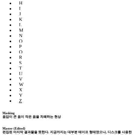
H
I
J
K
L
M
N
O
P
Q
R
S
T
U
V
W
X
Y
Z
Masking
음압이 큰 음이 작은 음을 차폐하는 현상
Master (Edited)
편집된 마지막 결과물을 뜻한다. 지금까지는 대부분 테이프 형태였으나, 디스크를 사용한