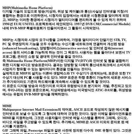
MHP(Multimedia Home Platform)
디지털 기술의 도입으로 방송(지상파, 위성 및 케이블)과 통신(사실상 인터넷을 지칭)이
융합하는 환경으로 이전하면서, 시청자의 입장에서는 새로운 시청환경을 맞이하게 되었
고, MHP는 이러한 환경에서 시청자가 멀티미디어를 편리하게 볼 수 있게 하기 위하여
1996년 EU의 UNITEL 프로젝트에서 제안되었다. 1997년 DVB CM(Commercial Module)
내에 DVB-MHP 특별위원회가 만들어지면서 그 활동이 시작되었다.
MHP는 시청자와 시장의 요구사항을 고려하여, 가정용 멀티미디어 단말기인 STB, TV,
PC 및 주변장치의 기능을 모두 수용하는 수신기를 네트워크에 연결하여 개선된 방송
(enhanced broadcasting), 양방향서비스(interactive service) 및 인터넷 접속(internet
access) 등의 서비스를 가능하게 하는 것이 그 목표다. 사용자는 웹을 돌아다녀 보면서 TV
프로그램, 온라인 쇼핑 및 광대역 인터넷을 즐길 것이다.
즉 Multimedia Home Platform(MHP)이란 디지털 TV(DTV)와 인터넷 및 웹을 결합하기
위한 디지털 비디오 방송표준이다. 결과는 양방향 및 다목적 통신네트워크에서 소비자와
사업자가 향유할 수 있는 멀티미디어 환경을 만들자는 것이다,
실제적으로 MHP의 설치는 이른바 셋탑박스와 TV 수상기가 관계되는데, 표준은 또한 TV
수상기 대신에 PC를 사용할 수도 있다. MHP 표준은 하향 호환이 가능하여 새로운 서비스
가 추가되더라도 기존의 하드웨어를 계속해서 사용할 수 있도록 할 것이다.
이 표준도 디지털 방송과 마찬가지로 미국과 유럽방식으로 분기되어 개발, 추진되고 있으
며, 우리나라는 잠정 표준으로써, 지상파방송에서는 미국방식인 ATSC-DASE를, 위성방송
에서는 유럽의 DVB-MHP 방식을 채택하였다.
MIME
Multipurpose Internet Mail Extensions의 약어로, ASCII 코드로 작성되지 않은 메시지를
인터넷으로 보낼 수 있도록 그 형식에 대하여 규정한 것이다. 많은 이메일 클라이언트들은
MIME을 지원하는데, 그것은 사용자들이 인터넷 메일 시스템을 통하여 그래픽, 오디오,
비디오 파일을 주고받을 수 있도록 한다. 추가해서, MIME은 ASCII 이외의 문자로 된 메
시지를 지원한다.
GIF 그래픽 파일, Postscript 파일과 같은 사전에 정의된 다수의 IME 유형이 있다. 그것은