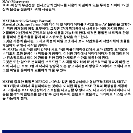
M/W (Microwave)
1GHz이상의 무선전송. 접시모양의 안테나를 사용하여 떨어져 있는 두지점 사이에 TV영
상과 음성을 전송하기 위해 사용된다.
MXF(Material eXchange Format)
Material eXchange Format이란 데이터 및 메타데이터를 가지고 있는 AV 물(物)을 교환하
기 위한 공개형의 파일 포맷이다. 그것은 TV제작계통에서 사용되는 여러 가지의 장비나
어플리케이션간에서 콘텐트의 상호 이용을 가능하게 한다. 이것은 통일된 네트워크 환경
을 통하여 운용효율을 좋게 하고 자유로운 창작을 유도한다.
그것은 기존의 혼재된, 그리고 독점적 파일 포맷에서 보다 작업흐름과 작업자체의 효율을
개선하기 위해서 시작된 것이다.
즉, MXF는 서로 다른 장비간이나 서로 다른 어플리케이션간에서 보다 양호한 오디오와
비디오의 호환 운용이나 작업을 제공하며, 이러한 과정에서 메타데이터가 함께 처리되거
나 전송됨으로서 미디어 관리를 위한 강력한 새로운 수단을 제공하게 된다.
그것은 또한 앞으로 본격적인 브로드밴드 시대를 맞이하여 IP 네트워크의 접속에 의한 본
사와 지사간, 프로그램 제작사와 방송국 또는 광고 대리점과 방송국 사이에서 소재나 프로
그램 파일을 용이하게 교환하게 해줄 수 있다.
MXF의 중요한 특징은 MPEG이나 DV와 같은 압축방식이나 영상규격(525/625, SDTV/
HDTV등)에 대해서 독립적이라는 것이다. 이러한 특징은 MXF 규격의 확장성을 제공하
며, 이용자는 MXF 수신장치가 스트림을 디코딩할 수 없더라도 디코더가 메타데이터의 내
용을 분석하여 콘텐츠를 탐색할 수 있게 해주며, 콘텐트의 효율적인 아카이브 시스템 구축
을 가능하게 한다.