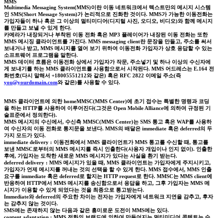
MMS
Multimedia Messaging System(MMS)이란 이동 네트워크에서 텍스트만의 메시지 시스템
인 SMS(Short Message System)가 논리적으로 진화한 것이다. MMS가 가능한 이동전화는
가입자들이 하나 혹은 그 이상의 멀티미디어(디지털 사진, 오디오, 비디오)와 함께 메시지
를 만들고 보낼 수 있게 한다.
카메라가 내장되거나 부착된 이동 전화 혹은 MP3 플레이어가 내장된 이동 전화는 또한
MMS 메시징 클라이언트를 가진다. MMS messaging client란 문장을 만들고, 주소를 써서
보내거나 받고, MMS 메시지를 열어 보기 위하여 이동전화 가입자가 상호 응답할 수 있는
소프트웨어 프로그램을 말한다.
MMS 데이터 흐름은 이동전화 상에서 가입자가 작문, 주소넣기 및 하나 이상의 수신자에
게 보내기를 하는 MMS 클라이언트를 사용함으로서 시작된다. MMS 어드레스는 E.164 전
화번호(다시 말해서 +18005551212와 같은) 혹은 RFC 2822 이메일 주소(즉
you@yourdomain.com
와 같은)를 사용할 수 있다.
MMS 클라이언트에 의한 homeMMSC(MMS Center)에 초기 접수는 특별한 명령과 코딩
을 하는 HTTP를 사용하여 이루어진다(그것은 Open Mobile Alliance에 의하여 규정된 기
술표준에서 정의한다).
MMS 메시지의 수신에서, 수신측 MMSC(MMS Center)는 SMS 통고 혹은 WAP를 사용하
여 수신자의 이동 전화로 통지문을 보낸다. MMS의 배달은 immediate 혹은 deferred의 두
가지 모드가 있다.
immediate delivery : 이동전화에서 MMS 클라이언트가 MMS 통고를 수신할 때, 통고를
보낸 MMSC로부터의 MMS 메시지를 즉시 인출한다(사용자 개입이나 인지 없이). 인출한
후에, 가입자는 도착한 새로운 MMS 메시지가 있다는 사실을 환기 받는다.
deferred delivery : MMS 메시지가 있을 때, MMS 클라이언트는 가입자에게 주지시키고,
가입자가 언제 메시지를 꺼내는 것의 선택을 할 수 있게 한다. MMS 접수에서, MMS 인출
요구를 immediate 혹은 deferred로 할지는 HTTP request로 한다. MMSC는 MMS client에
반응하여 HTTP에서 MMS 메시지를 송신함으로서 응답을 하고, 그후 가입자는 MMS 메
시지가 이용할 수 있게 되었다는 것을 최종으로 통고받는다.
Immediate와 deferred의 주요한 차이는 전자는 가입자에게 네트워크 지연을 감추고, 후자
는 감추지 않는 것이다.
SMS에는 존재하지 않는 다음과 같은 흥미로운 도전이 MMS에는 있다.
content adaptation : MMS 전화의 브랜드에 의하여 만들어지는 멀티미디어 콘텐트는 수