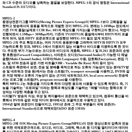
와 CD 수준의 오디오를 상회하는 품질을 보장한다. MPEG-1의 공식 명칭은 International
Standard IS-11172이다.
MPEG-2
동영상전문가그룹 MPEG(Moving Picture Experts Group)이 MPEG-1보다 고화질을 실
현하고 방송에서의 응용을 목적으로 개발한 것이 MPEG-2다. 본래는 5-10Mbps 정도에서
기존 TV의 품질(실제로 CCIR Rec. 601의 해상도를 가지는)을 구현하고자 했으나, 작업이
진행되면서 1.5Mbps∼ 30Mbps까지, 기존의 TV(SDTV)의 품질에서부터 HDTV까지 포괄
하게 되어, 당초 HDTV 표준포맷으로 설정했던 MPEG-3이 필요 없게 되었다.
MPEG-2의 주요 특징으로는, 여러 가지의 응용분야를 고려하여 SDTV와 HDTV가 모두
가능하도록 한 것과, MPEG-1에서 지원되지 않는 비월주사 비디오를 지원하도록 한 것이
다. 주요한 부가 기능으로는 오디오와 비디오의 계층화, MPEG-1 및 H.261 표준과의 순방
향 호환성(Forward Compatibility), 서라운드 오디오(Surround Audio)가 가능한 다 채널
음향(Multi-Channel Audio), 다국어(Multi Languages) 수용, 암호화(Encryption), 편집 기
능, 및 ATM 전송과 같은 가변 비트율(VBR : Variable Bit Rate) 처리 등이 있다.
스트림의 측면에서 보면, 전송 및 분배를 목적으로 하는 오류의 가능성이 있는 분야(TV방
송 및 네트워크 전송 등)에서는 전송 스트림(TS, transport stream)을 사용하고, DVD와 같
은 저장 매체나 오류의 가능성이 없는 근거리 네트워크(LAN, local area network) 전송에
서는 프로그램 스트림(PS, program stream)을 사용한다.
특히 MPEG-2는 계층성을 가지도록 하여 다양한 용도에 사용할 수 있도록 하였다. 즉, 기
능을 기술하는 "프로파일"이라는 항목과 해상도를 기술하는 "레벨"이라는 항목으로 구
성되는 다양한 계층을 두고 있다.
디지털TV 방송의 지상, 위성 및 케이블에서 표준으로 채택하고 있으며, 컴퓨터 통신을 비
롯해서 DVD와 같은 저장 미디어 분야에서도 포괄적으로 수용하고 있다.
1994년 말에 표준안이 만들어지고, 1995년 초에 그 주요 부분들이 국제 표준(IS:
International Standard)으로 채택되었다(ISO 표준 13818)
MPEG-4
MPEG-2에 이어 Moving Picture Experts Group(MPEG)이 만든 영상신호의 압축과 전송
을 위한 국제표준규격으로, 오디오, 비디오, 그래픽, 텍스트 등 디지털 멀티미디어 데이터
를 실시간으로 저장 전송 검색하는데 필요한 기술이다. 기존의 MPEG-1,2보다 뛰어난 압