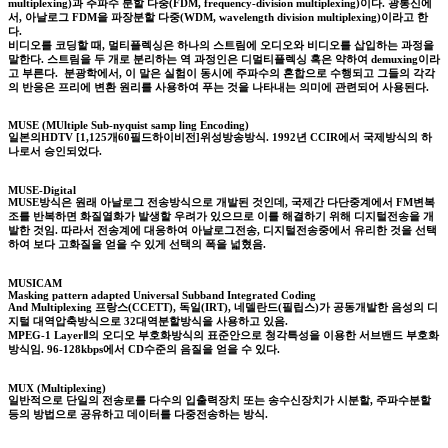
multiplexing)과 주파수 분할 다중(FDM, frequency-division multiplexing)이다. 광통신에
서, 아날로그 FDM을 파장분할 다중(WDM, wavelength division multiplexing)이라고 한
다.
비디오를 코딩할 때, 멀티플렉싱은 하나의 스트림에 오디오와 비디오를 삽입하는 과정을
말한다. 스트림을 두 개로 분리하는 역 과정인은 디멀티플렉싱 혹은 약하여 demuxing이라
고 부른다. 분광학에서, 이 말은 실험이 동시에 주파수의 혼합으로 수행되고 그들의 각각
의 반응은 프리에 변환 원리를 사용하여 푸는 것을 나타내는 의미에 관련되어 사용된다.
MUSE (MUltiple Sub-nyquist samp ling Encoding)
일본의HDTV [1,125개60필드하이비전]위성방송방식. 1992년 CCIR에서 국제방식의 하
나로서 승인되었다.
MUSE-Digital
MUSE방식은 원래 아날로그 전송방식으로 개발된 것인데, 국제간 다단중계에서 FM변복
조를 반복하면 화질열화가 발생할 우려가 있으므로 이를 해결하기 위해 디지털전송을 개
발한 것임. 따라서 전송계에 대응하여 아날로그전송, 디지털전송중에서 유리한 것을 선택
하여 보다 고화질을 얻을 수 있게 선택의 폭을 넓혔음.
MUSICAM
Masking pattern adapted Universal Subband Integrated Coding
And Multiplexing 프랑스(CCETT), 독일(IRT), 네델란드(필립스)가 공동개발한 음성의 디
지털 대역압축방식으로 32대역분할방식을 사용하고 있음.
MPEG-1 LayerⅡ의 오디오 부호화방식의 표준안으로 청각특성을 이용한 서브밴드 부호화
방식임. 96-128kbps에서 CD수준의 음질을 얻을 수 있다.
MUX (Multiplexing)
일반적으로 단일의 전송로를 다수의 입출력장치 또는 송수신장치가 시분할, 주파수분할
등의 방법으로 공유하고 데이터를 다중전송하는 방식.