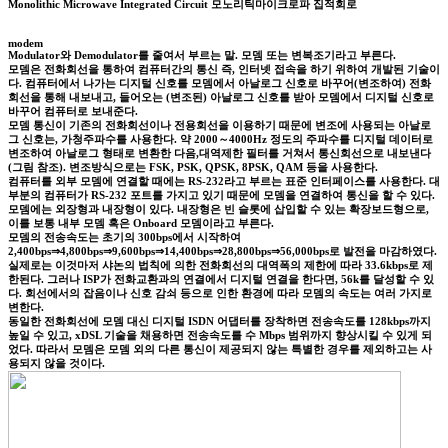
Monolithic Microwave Integrated Circuit 모노리틱마이크로파 집적회로
modem
Modulator와 Demodulator를 줄여서 부르는 말. 모뎀 또는 변복조기라고 부른다.
모뎀은 전화회선을 통하여 컴퓨터간의 통신 즉, 인터넷 접속을 하기 위하여 개발된 기술이
다. 컴퓨터에서 나가는 디지털 신호를 모뎀에서 아날로그 신호로 바꾸어(변조하여) 전화
회선을 통해 내보내고, 들어오는 (변조된) 아날로그 신호를 받아 모뎀에서 디지털 신호로
바꾸어 컴퓨터로 보내준다.
모뎀 통신이 기존의 전화회선이나 전용회선을 이용하기 때문에 변조에 사용되는 아날로
그 신호는, 가청주파수를 사용한다. 약 2000～4000Hz 정도의 주파수를 디지털 데이터로
변조하여 아날로그 형태로 변환한 다음,대역제한 필터를 거쳐서 통신회선으로 내보낸다
(그림 참조). 변조방식으로는 FSK, PSK, QPSK, 8PSK, QAM 등을 사용한다.
컴퓨터를 외부 모뎀에 연결할 때에는 RS-232라고 부르는 표준 인터페이스를 사용한다. 대
부분의 컴퓨터가 RS-232 포트를 가지고 있기 때문에 모뎀을 연결하여 통신을 할 수 있다.
모뎀에는 외장형과 내장형이 있다. 내장형은 빈 슬롯에 삽입할 수 있는 확장보드형으로,
이를 보통 내부 모뎀 혹은 Onboard 모뎀이라고 부른다.
모뎀의 전송속도는 초기의 300bps에서 시작하여
2,400bps⇒4,800bps⇒9,600bps⇒14,400bps⇒28,800bps⇒56,000bps로 발전을 마감하였다.
실제로는 이것마저 샤논의 법칙에 의한 전화회선의 대역폭의 제한에 따라 33.6kbps로 제
한된다. 그러나 ISP가 전화교환과의 연결에서 디지털 연결을 한다면, 56k를 달성할 수 있
다. 회선에서의 잡음이나 신호 감쇠 등으로 인한 환경에 따라 모뎀의 속도는 여러 가지로
변한다.
동일한 전화회선에 모뎀 대신 디지털 ISDN 어댑터를 장착하면 전송속도를 128kbps까지
높일 수 있고, xDSL 기술을 채용하면 전송속도를 수 Mbps 범위까지 향상시킬 수 있게 되
었다. 따라서 모뎀은 모뎀 외의 다른 통신이 제공되지 않는 특별한 경우를 제외하고는 사
용되지 않을 것이다.