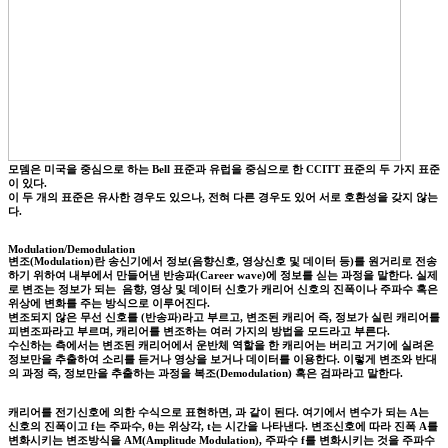
모뎀은 미국을 중심으로 하는 Bell 표준과 유럽을 중심으로 한 CCITT 표준의 두 가지 표준
이 있다.
이 두 개의 표준은 유사한 경우도 있으나, 전혀 다른 경우도 있어 서로 호환성을 갖지 않는
다.
Modulation/Demodulation
변조(Modulation)란 송신기에서 정보(음향신호, 영상신호 및 데이터 등)를 원거리로 전송
하기 위하여 내부에서 만들어낸 반송파(Career wave)에 정보를 싣는 과정을 말한다. 실제
로 변조는 정보가 되는 음향, 영상 및 데이터 신호가 캐리어 신호의 진폭이나 주파수 혹은
위상에 변화를 주는 방식으로 이루어진다.
변조되지 않은 무선 신호를 (반송파)라고 부르고, 변조된 캐리어 즉, 정보가 실린 캐리어를
피변조파라고 부르며, 캐리어를 변조하는 여러 가지의 방법을 모드라고 부른다.
수신하는 측에서는 변조된 캐리어에서 운반체 역할을 한 캐리어는 버리고 거기에 실려온
정보만을 추출하여 소리를 듣거나 영상을 보거나 데이터를 이용한다. 이렇게 변조와 반대
의 과정 즉, 정보만을 추출하는 과정을 복조(Demodulation) 혹은 검파라고 말한다.
캐리어를 전기신호에 의한 수식으로 표현하면, 과 같이 된다. 여기에서 변수가 되는 A는
신호의 진폭이고 f는 주파수, θ는 위상각, t는 시간을 나타낸다. 변조신호에 따라 진폭 A를
변화시키는 변조방식을 AM(Amplitude Modulation), 주파수 f를 변화시키는 것을 주파수