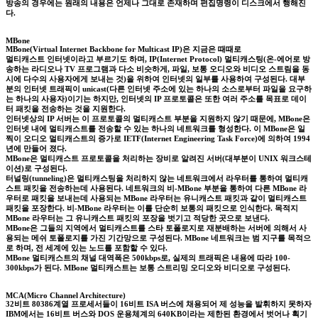
방송의 경우에는 원래의 내용은 언제나 그대로 존재하며 편집명령이 디스크에서 행해진
다.
MBone
MBone(Virtual Internet Backbone for Multicast IP)은 지금은 때때로
멀티캐스트 인터넷이라고 부르기도 하며, IP(Internet Protocol) 멀티캐스팅(온-에어로 방
송하는 라디오나 TV 프로그램과 다소 비슷하게, 파일, 보통 오디오와 비디오 스트림을 동
시에 다수의 사용자에게 보내는 것)을 위하여 인터넷의 일부를 사용하여 구성된다. 대부
분의 인터넷 트래픽이 unicast(다른 인터넷 주소에 있는 하나의 소스로부터 파일을 요구하
는 하나의 사용자)이기는 하지만, 인터넷의 IP 프로토콜은 또한 여러 주소를 목표로 데이
터 패킷을 전송하는 것을 지원한다.
인터넷상의 IP 서버는 이 프로토콜의 멀티캐스트 부분을 지원하지 않기 때문에, MBone은
인터넷 내에 멀티캐스트를 전송할 수 있는 하나의 네트워크를 형성한다. 이 MBone은 일
찍이 오디오 멀티캐스트의 증가로 IETF(Internet Engineering Task Force)에 의하여 1994
년에 만들어 졌다.
MBone은 멀티캐스트 프로토콜을 처리하는 장비로 알려진 서버(대부분이 UNIX 워크스테
이션)로 구성된다.
터널링(tunneling)은 멀티캐스팅을 처리하지 않는 네트워크에서 라우터를 통하여 멀티캐
스트 패킷을 전송하는데 사용된다. 네트워크의 비-MBone 부분을 통하여 다른 MBone 라
우터로 패킷을 보내는데 사용되는 MBone 라우터는 유니캐스트 패킷과 같이 멀티캐스트
패킷을 포장한다. 비-MBone 라우터는 이를 단순히 보통의 패킷으로 인식한다. 목적지
MBone 라우터는 그 유니캐스트 패킷의 포장을 벗기고 적당한 곳으로 보낸다.
MBone은 그들의 지역에서 멀티캐스트를 스타 토폴로지로 재분배하는 서버에 의해서 사
용되는 메쉬 토폴로지를 가진 기간망으로 구성된다. MBone 네트워크는 범 지구를 목적으
로 하며, 전 세계에 있는 노드를 포함할 수 있다.
MBone 멀티캐스트의 채널 대역폭은 500kbps로, 실제의 트래픽은 내용에 따라 100-
300kbps가 된다. MBone 멀티캐스트는 보통 스트리밍 오디오와 비디오로 구성된다.
MCA(Micro Channel Architecture)
32비트 80386계열 프로세서들이 16비트 ISA 버스에 채용되어 제 성능을 발휘하지 못하자
IBM에서는 16비트 버스와 DOS 운용체계의 640KB이라는 제한된 환경에서 벗어나 획기