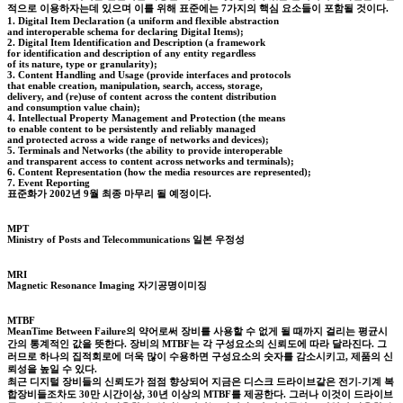
적으로 이용하자는데 있으며 이를 위해 표준에는 7가지의 핵심 요소들이 포함될 것이다.
1. Digital Item Declaration (a uniform and flexible abstraction
and interoperable schema for declaring Digital Items);
2. Digital Item Identification and Description (a framework
for identification and description of any entity regardless
of its nature, type or granularity);
3. Content Handling and Usage (provide interfaces and protocols
that enable creation, manipulation, search, access, storage,
delivery, and (re)use of content across the content distribution
and consumption value chain);
4. Intellectual Property Management and Protection (the means
to enable content to be persistently and reliably managed
and protected across a wide range of networks and devices);
5. Terminals and Networks (the ability to provide interoperable
and transparent access to content across networks and terminals);
6. Content Representation (how the media resources are represented);
7. Event Reporting
표준화가 2002년 9월 최종 마무리 될 예정이다.
MPT
Ministry of Posts and Telecommunications 일본 우정성
MRI
Magnetic Resonance Imaging 자기공명이미징
MTBF
MeanTime Between Failure의 약어로써 장비를 사용할 수 없게 될 때까지 걸리는 평균시
간의 통계적인 값을 뜻한다. 장비의 MTBF는 각 구성요소의 신뢰도에 따라 달라진다. 그
러므로 하나의 집적회로에 더욱 많이 수용하면 구성요소의 숫자를 감소시키고, 제품의 신
뢰성을 높일 수 있다.
최근 디지털 장비들의 신뢰도가 점점 향상되어 지금은 디스크 드라이브같은 전기-기계 복
합장비들조차도 30만 시간이상, 30년 이상의 MTBF를 제공한다. 그러나 이것이 드라이브