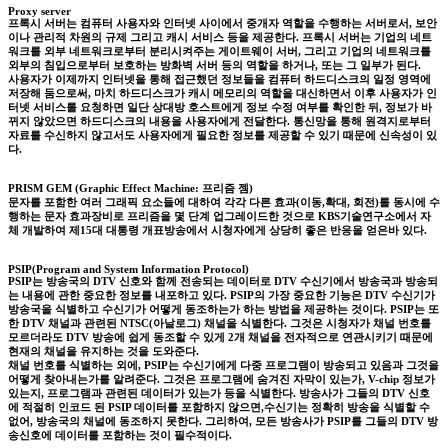
Proxy server
프록시 서버는 컴퓨터 사용자와 인터넷 사이에서 중개자 역할을 수행하는 서버로서, 보안
이나 관리적 차원의 규제 그리고 캐시 서비스 등을 제공한다. 프록시 서버는 기업의 네트
워크를 외부 네트워크로부터 분리시켜주는 게이트웨이 서버, 그리고 기업의 네트워크를
외부의 침입으로부터 보호하는 방화벽 서버 등의 역할을 하거나, 또는 그 일부가 된다.
사용자가 이제까지 인터넷을 통해 접근했던 정보들을 컴퓨터 하드디스크의 일정 영역에
저장해 둠으로써, 마치 하드디스크가 캐시 메모리의 역할을 대신하면서 이후 사용자가 인
터넷 서비스를 요청하면 일단 상대방 호스트에게 정보 수정 여부를 확인한 뒤, 정보가 바
뀌지 않았으면 하드디스크의 내용을 사용자에게 전달한다. 통신망을 통해 원격지로부터
자료를 수신하지 않고서도 사용자에게 필요한 정보를 제공할 수 있기 때문에 신속성이 있
다.
PRISM GEM (Graphic Effect Machine: 프리즘 젬)
문자를 포함한 여러 그래픽 요소들에 대하여 각각 다른 효과(이동,확대, 회전)를 동시에 수
행하는 문자 효과장비로 프리즘을 몇 단계 업그레이드한 것으로 KBS기술연구소에서 자
체 개발하여 제15대 대통령 개표방송에서 시청자에게 상당히 좋은 반응을 얻은바 있다.
PSIP(Program and System Information Protocol)
PSIP는 방송국의 DTV 신호와 함께 전송되는 데이터로 DTV 수신기에서 방송국과 방송되
는 내용에 관한 중요한 정보를 내포하고 있다. PSIP의 가장 중요한 기능은 DTV 수신기가
방송국을 식별하고 수신기가 어떻게 동조하는가 하는 방법을 제공하는 것이다. PSIP는 또
한 DTV 채널과 관련된 NTSC(아날로그) 채널을 식별한다. 그것은 시청자가 채널 번호를
모르더라도 DTV 방송에 쉽게 동조할 수 있게 2개 채널을 전자적으로 연관시키기 때문에
현재의 채널을 유지하는 것을 도와준다.
채널 번호를 식별하는 외에, PSIP는 수신기에게 다중 프로그램이 방송되고 있음과 그것을
어떻게 찾아내는가를 알려준다. 그것은 프로그램에 숨겨진 자막이 있는가, V-chip 정보가
있는지, 프로그램과 관련된 데이터가 있는가 등을 식별한다. 방송사가 그들의 DTV 신호
에 적절히 인코드 된 PSIP 데이터를 포함하지 않으면,수신기는 정확히 방송을 식별할 수
없어, 방송국의 채널에 동조하지 못한다. 그리하여, 모든 방송사가 PSIP를 그들의 DTV 방
송신호에 데이터를 포함하는 것이 필수적이다.