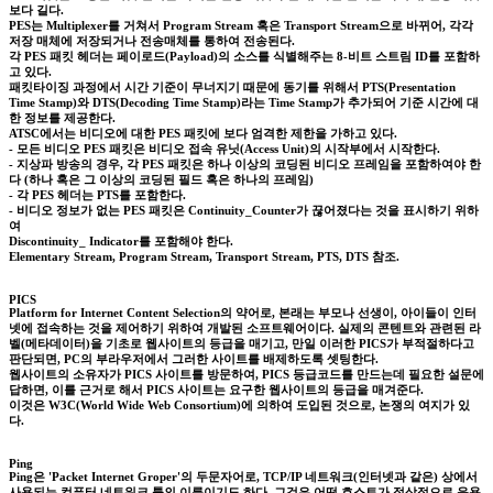
보다 길다.
PES는 Multiplexer를 거쳐서 Program Stream 혹은 Transport Stream으로 바뀌어, 각각
저장 매체에 저장되거나 전송매체를 통하여 전송된다.
각 PES 패킷 헤더는 페이로드(Payload)의 소스를 식별해주는 8-비트 스트림 ID를 포함하
고 있다.
패킷타이징 과정에서 시간 기준이 무너지기 때문에 동기를 위해서 PTS(Presentation
Time Stamp)와 DTS(Decoding Time Stamp)라는 Time Stamp가 추가되어 기준 시간에 대
한 정보를 제공한다.
ATSC에서는 비디오에 대한 PES 패킷에 보다 엄격한 제한을 가하고 있다.
- 모든 비디오 PES 패킷은 비디오 접속 유닛(Access Unit)의 시작부에서 시작한다.
- 지상파 방송의 경우, 각 PES 패킷은 하나 이상의 코딩된 비디오 프레임을 포함하여야 한
다 (하나 혹은 그 이상의 코딩된 필드 혹은 하나의 프레임)
- 각 PES 헤더는 PTS를 포함한다.
- 비디오 정보가 없는 PES 패킷은 Continuity_Counter가 끊어졌다는 것을 표시하기 위하
여
Discontinuity_ Indicator를 포함해야 한다.
Elementary Stream, Program Stream, Transport Stream, PTS, DTS 참조.
PICS
Platform for Internet Content Selection의 약어로, 본래는 부모나 선생이, 아이들이 인터
넷에 접속하는 것을 제어하기 위하여 개발된 소프트웨어이다. 실제의 콘텐트와 관련된 라
벨(메타데이터)을 기초로 웹사이트의 등급을 매기고, 만일 이러한 PICS가 부적절하다고
판단되면, PC의 부라우저에서 그러한 사이트를 배제하도록 셋팅한다.
웹사이트의 소유자가 PICS 사이트를 방문하여, PICS 등급코드를 만드는데 필요한 설문에
답하면, 이를 근거로 해서 PICS 사이트는 요구한 웹사이트의 등급을 매겨준다.
이것은 W3C(World Wide Web Consortium)에 의하여 도입된 것으로, 논쟁의 여지가 있
다.
Ping
Ping은 'Packet Internet Groper'의 두문자어로, TCP/IP 네트워크(인터넷과 같은) 상에서
사용되는 컴퓨터 네트워크 툴의 이름이기도 하다. 그것은 어떤 호스트가 정상적으로 운용