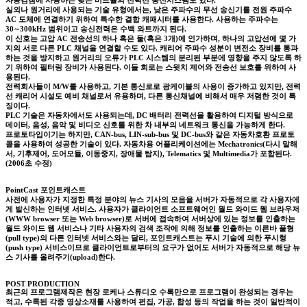
자동검침에 사용하는 낮은 비트율의 전력선 통신시스템도 있다.
실외나 원거리에 사용되는 기술 유형에서는, 낮은 주파수의 무선 송신기를 전원 주파수
AC 도체에 연결하기 위하여 특수한 결합 캐패시터를 사용한다. 사용하는 주파수는
30∼300kHz 범위이고 송신전력은 수백 와트까지 된다.
이 신호는 고압 AC 전송선의 하나 혹은 둘(혹은 3개)에 인가하며, 하나의 고압선에 몇 가
지의 서로 다른 PLC 채널을 연결할 수도 있다. 캐리어 주파수 성분이 변전소 장비를 통과
하는 것을 방지하고 원거리의 오류가 PLC 시스템의 분리된 부분에 영향을 주지 않도록 하
기 위하여 필터링 장비가 사용된다. 이들 회로는 스윗치 제어와 전송선 보호를 위하여 사
용된다.
전력회사들이 M/W를 사용하고, 기본 통신로로 광케이블의 사용이 증가하고 있지만, 전력
선 캐리어 시설도 예비 채널로서 유용하며, 다른 통신채널에 비해서 매우 저렴한 것이 특
징이다.
PLC 기술은 자동차에서도 사용되는데, DC 배터리 전력선을 활용하여 디지털 방식으로
데이터, 음성, 음악 및 비디오 신호를 위한 차 내부의 네트워크 통신을 가능하게 한다.
프로토타입이기는 하지만, CAN-bus, LIN-sub-bus 및 DC-bus와 같은 자동차호환 프로토
콜을 사용하여 성공한 기술이 있다. 자동차용 어플리케이션에는 Mechatronics(다시 말해
서, 기후제어, 도어모듈, 이동중지, 장애물 탐지), Telematics 및 Multimedia가 포함된다.
(2006초 수정)
PointCast 포인트캐스트
사전에 사용자가 지정한 특정 분야의 뉴스 기사의 모음을 서버가 자동적으로 각 사용자에
게 발신하는 인터넷 서비스. 사용자가 클라이언트 소프트웨어인 월드 와이드 웹 브라우저
(WWW browser 또는 Web browser)로 서버에 접속하여 서버상에 있는 정보를 인출하는
월드 와이드 웹 서비스나 기타 사용자의 검색 조작에 의해 정보를 인출하는 이른바 풀형
(pull type)의 다른 인터넷 서비스와는 달리, 포인트캐스트는 푸시 기술에 의한 푸시형
(push type) 서비스이므로 클라이언트로부터의 요구가 없어도 서버가 자동적으로 해당 뉴
스 기사를 올려주기(upload)한다.
POST PRODUCTION
최근의 프로그램제작은 현장 로케나 스튜디오 수록만으로 프로그램이 완성되는 경우는
적고, 수록된 각종 영상소재를 사용하여 편집, 가공, 합성 등의 작업을 하는 것이 일반적이