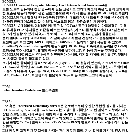
PCMCIA
PCMCIA (Personal Computer Memory Card International Association)는
보통 노트북 컴퓨터나 랩탑 컴퓨터에 맞는 신용카드 크기의 메모리 혹은 입출력 장치에 대
한 표준을 만들기 위하여 생긴 산업그룹으로 여기에서 만든 표준도 PCMCIA라고 부른다.
PCMCIA란 다시 말해서 휴대/이동용 컴퓨터의 메모리장치나 입출력 장비를 부가하기 위
한 확장 인터페이스라고 할 수 있다. 데스크탑 PC의 확장슬롯의 개념이다.
PCMCIA 1.0(1990년), 2.1(1993년) 표준 및 PC Card 표준(1995년)이 만들어졌고, 그 결
과 휴대용 PC 사용자들은 표준을 따르는 주변장치(메모리)를 부착하거나 LAN같은 네트
워크에 연결할 수 있게 되었다. 주로 하드디스크나 네트워크의 연결에 활용된다.
점차 멀티미디어와 고속네트워크와 같이 광대역과 높은 전송속도의 응용분야에 대한 필
요성이 높아지고 있다. MPEG 비디오와 100Mbps 어플리케이션에 사용할 수 있도록
CardBus와 Zoomed Video 규격이 만들어졌다. PCMCIA는 지속적으로 규격을 추가하여
호환성을 향상시켰으며, 휴대의 이용편의를 위하여 3.3V의 동작 기능을 추가하였다.
PCMCIA의 PC 카드는 휴대/이동 컴퓨터뿐만 아니라, 디지털 카메라, 케이블 TV, 셋톱박
스, 자동차 등에도 활용되고 있다.
크기에 따른 물리적인 규격으로 세 가지(Type I, II, III) 유형이 있는데, 가로x세로 = 54mm
x 85.6mm에 두께만 3.3, 5.0, 10.5mm로 다르고 모두 69핀 커넥터를 사용한다. 두께에 따
라 용도가 다른데, Type I은 RAM, Flash, OTP, SRAM등 메모리용에 활용되고, Type II는
FAX, Modem, LAN, 저장장치에 활용되며, Type III는 하드디스크에 이용된다.
PDM
Pulse Duration Modulation 펄스폭변조
PES란
PES 혹은 Packetized Elementary Stream은 인코더로부터 수신한 무한한 길이를 가지는
ES(Elementary Stream)를 Packetizer라는 포장기를 거치면서 가변 길이로 나누어서 재포
장한 스트림으로, 시작 부분에 패킷 헤더를 추가하여 구성된다. PES는 하나의 소스, 다시
말해서 하나의 비디오 인코더 혹은 하나의 오디오 인코더로부터 출력된 한 유형의 데이터
만을 포함한다. 다시 말해서 Video PES와 Audio PES가 별도의 Packetizer에서 각각 만들
어진다.
PES 패킷은 고정된 패킷 길이를 가지는 전송 패킷과 달리, 가변 길이를 가지며, 전송 패킷