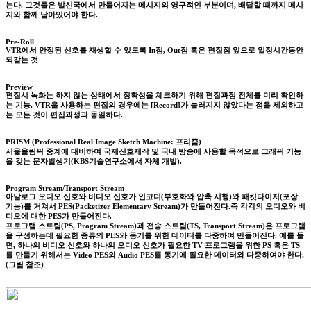
는다. 그것들은 발신국에서 만들어지는 메시지의 영구적인 부분이며, 배달할 때까지 메시
지와 함께 남아있어야 한다.
Pre-Roll
VTR에서 안정된 신호를 재생할 수 있도록 In점, Out점 혹은 편집점 앞으로 일정시간동안
되감는 것
Preview
편집시 녹화는 하지 않는 상태에서 정확성을 체크하기 위해 편집과정 전체를 미리 확인하
는 기능. VTR을 사용하는 편집의 경우에는 [Record]가 눌러지지 않았다는 점을 제외하고
는 모든 것이 편집과정과 동일하다.
PRISM (Professional Real Image Sketch Machine: 프리즘)
서울올림픽 중계에 대비하여 국제신호제작 및 국내 방송에 사용할 목적으로 그래픽 기능
을 갖는 문자발생기(KBS기술연구소에서 자체 개발).
Program Stream/Transport Stream
아날로그 오디오 신호와 비디오 신호가 인코더(부호화와 압축 시행)와 패킷타이저(포장
기능)를 거쳐서 PES(Packetizer Elementary Stream)가 만들어진다.즉 각각의 오디오와 비
디오에 대한 PES가 만들어진다.
프로그램 스트림(PS, Program Stream)과 전송 스트림(TS, Transport Stream)은 프로그램
을 구성하는데 필요한 종류의 PES와 동기를 위한 데이터를 다중하여 만들어진다. 예를 들
면, 하나의 비디오 신호와 하나의 오디오 신호가 필요한 TV 프로그램을 위한 PS 혹은 TS
를 만들기 위해서는 Video PES와 Audio PES를 동기에 필요한 데이터와 다중하여야 한다.
(그림 참조)