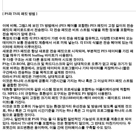
[ PS와 TS의 패킷 방법 ]
이에 비해, 그림2.에 보인 TS 방법에서 (PES 헤더를 포함한) PES 패킷이 고정 길이의 전송
패킷의 페이로드로서 전송된다. 각 전송 패킷은 비트 스트림 식별을 위한 정보를 포함하는
전송 헤더가 앞에 온다.
특정의 ES를 위한 각 PES 패킷이 가변 수의 전송 패킷을 점유하고, 다양한 ES로부터 오는
데이터가 보통 전송패킷 계층에서 서로 끼워 넣는다. 각 ES의 식별은 전송 헤더에 있는 데
이터에 의하여 이루어진다.
새로운 PES 패킷은 항상 새로운 전송 패킷으로 시작되며, 부분적인 PES 데이터를 가진 패
킷을 채우기 위하여 Stuffing 바이트가 사용된다.
두 다중 구조는 서로 다른 용도에 의하여 시도된 것이다.
PS는 CD-ROM, 광디스크 및 하드디스크와 같이 상대적으로 오류가 없고 파일 크기가 임
의로 바뀌는 환경에서, 코딩된 데이터의 프로그램이나 기타 데이터를 저장하거나 (짧은
구간에서) 전송하는 것을 목적으로 설계된 것이다.
따라서 PS의 패킷은 가변이며, 상대적으로 길다.
이것은 하나의 스트림에 공통의 기준시간을 가지는 하나 혹은 그 이상의 PES 패킷 스트림
을 결합한 것이다.
대화형 멀티미디어와 같은 시스템 정보의 프로세싱을 포함하는 어플리케이션에 적합하
다. MPEG-1이 규정하는 호환성이 요구되는 경우에도 PS 방법이 사용된다.
TS는 PS와는 달리 고정된 크기의 패킷 구조(188바이트=헤더 4바이트 + 페이로드 184바
이트)를 가진다.
이것은 또한 오류의 가능성이 있는 환경(장거리 유선전송 및 방송)에 맞도록 설계된 것으
로, 하나 혹은 그 이상의 시간기준을 가지는 하나 혹은 그 이상의 프로그램을 하나의 스트
림으로 결합한 것이다.
그러나, 일반적으로 PS와 TS는 둘 다 동일한 일반적인 기능성의 프로토콜 계층으로 되어
있다. 따라서 TS 내에 PS를 포함하는 것은 현명하지 않으며, 그 반대도 마찬가지이다. 두
포맷간의 코드변환은 용이하며, 이들 간에 인터페이스를 구축할 수도 있다.