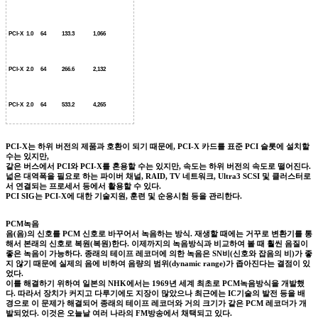
PCI-X
1.0
64
133.3
1,066
PCI-X
2.0
64
266.6
2,132
PCI-X
2.0
64
533.2
4,265
PCI-X는 하위 버전의 제품과 호환이 되기 때문에, PCI-X 카드를 표준 PCI 슬롯에 설치할
수는 있지만,
같은 버스에서 PCI와 PCI-X를 혼용할 수는 있지만, 속도는 하위 버전의 속도로 떨어진다.
넓은 대역폭을 필요로 하는 파이버 채널, RAID, TV 네트워크, Ultra3 SCSI 및 클러스터로
서 연결되는 프로세서 등에서 활용할 수 있다.
PCI SIG는 PCI-X에 대한 기술지원, 훈련 및 순응시험 등을 관리한다.
PCM녹음
음(음)의 신호를 PCM 신호로 바꾸어서 녹음하는 방식. 재생할 때에는 거꾸로 변환기를 통
해서 본래의 신호로 복원(복원)한다. 이제까지의 녹음방식과 비교하여 볼 때 훨씬 음질이
좋은 녹음이 가능하다. 종래의 테이프 레코더에 의한 녹음은 SN비(신호와 잡음의 비)가 좋
지 않기 때문에 실제의 음에 비하여 음량의 범위(dynamic range)가 좁아진다는 결점이 있
었다.
이를 해결하기 위하여 일본의 NHK에서는 1969년 세계 최초로 PCM녹음방식을 개발했
다. 따라서 장치가 커지고 다루기에도 지장이 많았으나 최근에는 IC기술의 발전 등을 배
경으로 이 문제가 해결되어 종래의 테이프 레코더와 거의 크기가 같은 PCM 레코더가 개
발되었다. 이것은 오늘날 여러 나라의 FM방송에서 채택되고 있다.