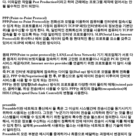
다. 이와같은 작업을 Post Production이라고 하며 근래에는 프로그램 제작에 없어서는 안
될 필수적인 것이 되었다.
PPP (Point-to-Point Protocol)
PPP(Point-to-Point Protocol)는 전화선과 모뎀을 이용하여 컴퓨터를 인터넷에 접속시킬
수 있게 하는 프로토콜로서 가정의 컴퓨터가 TCP/IP 패킷(인터넷에서의 정보전송 기본단
위)을 송수신할 수 있게 한다. 즉, 일반적인 전화회선과 모뎀을 사용하여 컴퓨터가 TCP/IP
접속을 할 수 있도록 하는 가장 일반적인 인터넷 프로토콜이다. SLIP(Serial Line Internet
Protocol)와 유사하나 에러 검출, 데이터 압축 등 현대적인 통신 프로토콜 요소를 갖추고
있어서 SLIP에 비해서 개선된 방식이다.
원래 PPP(Point to point protocol)는 LAN(Local Area Network) 기기 제조업체가 서로 다
른 원격지 라우터/브릿지들을 접속하기 위해 고안된 프로토콜이나 지금은 PC와 인터넷
서비스 제공자(ISP, Internet service provider)를 연결하기 위한 프로토콜로 더 많이 사용
된다.
즉 PC로 인터넷 제공업체에 접속하는 다이얼 업(Dial-up) 방식으로 모뎀을 통해 전화를
걸고, PPP 수속(Negotiation)을 한 후, IP 통신으로 실제 데이터 전송이 이루어져 인터넷
서비스를 사용 할 수 있게 되는 것이다.
PPP는 완전 양방향(full-duplex) 방식의 프로토콜로 다양한 여러 물리적 매체(twisted pair
선, 광케이블, 위성 전송)에서 사용될 수 있다. PPP는 패킷의 캡슐화(encapsulation)에
HDLC(High speed Data Link Control)의 변형을 사용한다.
preamble
Preamble이란 네트워크 통신에서 둘 혹은 그 이상의 시스템간에 전송시간을 동기시키기
위하여 사용되는 신호이다. 그것은 "누군가가 데이터 전송을 시작하려 한다"는 것을 통신
시스템들이 이해할 수 있도록 하기 위한 일련의 특수한 전송 펄스로서 정의한다. 다시 말
해서, 이것은 정보를 수신하는 시스템이 정확하게 언제 데이터 전송이 시작될 지를 해석할
수 있게 한다. 실제에 preamble에 사용되는 펄스는 사용되는 네트워크 통신 기술에 따라
서 달라진다.
Preamble의 모든 부분은 메시지를 중계하거나 최종으로 배달하는 과정에서 변경되지 않