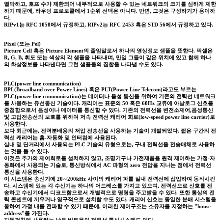
열악하고, 호프 수가 제한되어 내부적으로 사용할 수 있는 네트워크의 크기를 심하게 제한
하기 때문에, 라우팅 프로토콜에서 1순위 선택은 아니다. 반면, 그것은 구성하기가 용이하
다.
RIPv1는 RFC 1058에서 규정하고, RIPv2는 RFC 2453 혹은 STD 56에서 규정하고 있다.
Pixel (또는 Pel)
Picture Cell 혹은 Picture Element의 줄임말로서 하나의 영상정보 샘플을 뜻한다. 픽셀은
R, G, B, 휘도 또는 색상의 각 샘플을 나타내며, 만일 그들이 같은 위치에 있고 함께 하나
의 화상정보를 나타낸다면 그런 샘플들의 집합을 나타낼 수도 있다.
PLC(power line communication)
BPL(Broadband over Power Lines) 혹은 PLT(Power Line Telecom)라고도 부르는
PLC(power line communication)는 데이터나 음성 통신을 위하여 기존의 전력선 네트워크
를 사용하는 유선통신 기술이다. 캐리어는 표준의 50 혹은 60Hz 교류에 아날로그 신호를
중첩함으로서 음성이나 데이터를 통신할 수 있다. 기존의 전력선을 변전소제어,음성통신
및 고압전송선의 보호를 위하여 저속 전력선 캐리어 회로(low-speed power line carrier)로
사용한다.
보다 최근에는, 전력분배용의 저압 전송선을 사용하는 기술이 개발되었다. 짧은 구간의 전
력선 캐리어는 홈-자동화 및 인터컴에 사용된다.
실내 및 단거리에서 사용되는 PLC 기술의 유형으로는, 구내 전력선을 전송매체로 사용하
는 것을 들 수 있다.
이것은 추가의 제어회로를 설치하지 않고, 조명기구나 가전제품을 원격 제어하는 가정-자
동화에서 사용되는 기술로, 통신방식에서 AC 파형의 zero 전압을 지나는 점에서 전력선
통신을 사용한다.
이 시스템은 송신기에 20∼200kHz 사이의 캐리어 파를 실내 전력선에 삽입하여 동작시킨
다. 시스템에 있는 각 수신기는 하나의 어드레스를 가지고 있으며, 전력선으로 신호를 전
송하고 수신기에서 디코드함으로서 개별적으로 명령을 주고받을 수 있다. 또한 통상의 전
력 콘센트에 끼우거나 영구적으로 설치할 수도 있다. 캐리어 신호는 동일한 분배 시스템을
통하여 가정 내를 전파할 수 있기 때문에, 이러한 제어구조는 소유자를 지정하는 "house
address"를 가진다.