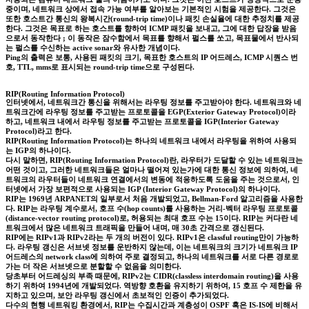
중이며, 네트워크 상에서 접속 가능 여부를 알아보는 기본적인 시험을 제공한다. 그것은
또한 호스트간 통신의 왕복시간(round-trip time)이나 패킷 손실율에 대한 추정치를 제공
한다. 그것은 목표로 하는 호스트를 향하여 ICMP 패킷을 보내고, 그에 대한 답장을 받음
으로서 동작한다 ; 이 동작은 잠수함에서 목표를 향해서 펄스를 쏘고, 목표물에서 반사되
는 펄스를 수신하는 active sonar와 유사한 개념이다.
Ping의 출력은 보통, 사용된 패킷의 크기, 목표한 호스트의 IP 어드레스, ICMP 시퀀스 번
호, TTL, mms로 표시되는 round-trip time으로 구성된다.
RIP(Routing Information Protocol)
인터넷에서, 네트워크간 통신을 위해서는 라우팅 정보를 주고받아야 한다. 네트워크와 네
트워크간에 라우팅 정보를 주고받는 프로토콜을 EGP(Exterior Gateway Protocol)이라
하고, 네트워크 내에서 라우팅 정보를 주고받는 프로토콜을 IGP(Interior Gateway
Protocol)라고 한다.
RIP(Routing Information Protocol)는 하나의 네트워크 내에서 라우팅을 위하여 사용되
는 IGP의 하나이다.
다시 말하면, RIP(Routing Information Protocol)란, 라우터가 도달할 수 있는 네트워크는
어떤 것이고, 그러한 네트워크들은 얼마나 떨어져 있는가에 대한 통신 정보에 의하여, 네
트워크의 라우터들이 네트워크 연결에서의 변동에 적응하도록 도움을 주는 것으로서, 인
터넷에서 가장 보편적으로 사용되는 IGP (Interior Gateway Protocol)의 하나이다.
RIP는 1969년 ARPANET의 일부로서 처음 개발되었고, Bellman-Ford 알고리즘을 사용한
다. RIP는 라우팅 계수로서, 호프 수(hop counts)를 사용하는 거리-벡터 라우팅 프로토콜
(distance-vector routing protocol)로, 허용되는 최대 호프 수는 15이다. RIP는 커다란 네
트워크에서 많은 네트워크 트래픽을 만들어 내며, 매 30초 간격으로 갱신된다.
RIP에는 RIPv1과 RIPv2라는 두 개의 버전이 있다. RIPv1은 classful routing만이 가능하
다. 라우팅 갱신은 서브넷 정보를 운반하지 않는데, 이는 네트워크의 크기가 네트워크 IP
어드레스의 network class에 의하여 주로 결정되고, 하나의 네트워크를 서로 다른 경로로
가는 더 작은 서브넷으로 분할할 수 없음을 의미한다.
당초부터 어드레싱의 부족 때문에, RIPv2는 CIDR(classless interdomain routing)을 사용
하기 위하여 1994년에 개발되었다. 역방향 호환을 유지하기 위하여, 15 호프 수 제한을 유
지하고 있으며, 보안 라우팅 갱신에서 초보적인 인증이 추가되었다.
다수의 현행 네트워킹 환경에서, RIP는 수집시간과 계층성이 OSPF 혹은 IS-IS에 비해서