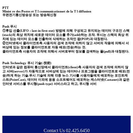
PTT
Minist re des Postes et T l communicationset de la T l diffusion
우편전기통신방송성 또는 방송체신청
Push 푸시
①후입 선출(LIFO : last-in first-out) 방법에 의해 구성되고 유지되는 데이터 구조인 스택
(stack)의 최상 위치에 새로운 데이터 요소를 추가(add)하는 조작. 푸시는 스택의 최상 위
치에 있는 데이터 요소를 인출하여 삭제하는 조작인 팝(POP)과 대칭된다.
②인터넷에서 클라이언트측 사용자의 검색 조작에 의하지 않고 서버의 작용에 의해서 서
버상에 있는 정보를 클라이언트로 자동 배포(전송)하는 것.
클라이언트측 사용자의 조작에 의해서 서버로부터 정보를 검색하는 풀(pull)과 대칭된다.
Push Technology 푸시 기술(-技術)
인터넷과 같은 컴퓨터 통신망에서 클라이언트(client)측 사용자의 검색 조작에 의하지 않
고 서버(server)가 자동적으로 서버상에 있는 데이터나 프로그램을 클라이언트로 배포(전
송)하게 하는 기술.푸시 기술에 의해 각종 뉴스 기사를 사용자들에게 배포하는 포인트캐
스트(PointCast), 데이터 이외에 응용 소프트웨어도 배포하는 캐스터넷(Castanet)과 같은
인터넷 서비스를 푸시형(push type) 서비스라고 하고, 푸시형 서비
Contact Us 02.425.6450