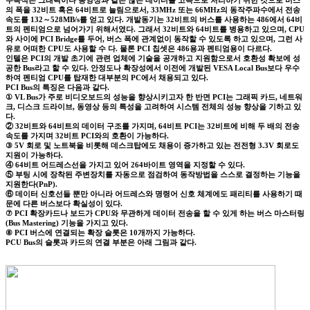
의 폭을 32비트 혹은 64비트로 늘림으로서, 33MHz 또는 66MHz의 동작주파수에서 전송
속도를 132～528MB/s를 얻고 있다. 개발동기는 32비트의 버스를 사용하는 486에서 64비
트의 펜티엄으로 넘어가기 위해서였다. 그래서 32비트와 64비트를 병용하고 있으며, CPU
와 사이에 PCI Bridge를 두어, 버스 폭에 관계없이 동작할 수 있도록 하고 있으며, 그런 사
유로 어떠한 CPU도 사용할 수 다. 물론 PCI 칩셋은 486용과 펜티엄용이 다르다.
인텔은 PCI의 개발 초기에 관련 업체에 기술을 공개하고 지원함으로서 호환성 확보에 성
공한 Bus라고 할 수 있다. 안정도나 확장성에서 이전에 개발된 VESA Local Bus보다 우수
하여 펜티엄 CPU를 탑재한 대부분의 PC에서 채용되고 있다.
PCI Bus의 특징은 다음과 같다.
① VL Bus가 주로 비디오보드의 성능을 향상시키고자 한 반면 PCI는 그래픽 카드, 네트워
크, 디스크 드라이브, 동영상 등의 특성을 고려하여 시스템 전체의 성능 향상을 기하고 있
다.
② 32비트와 64비트의 데이터 구조를 가지며, 64비트 PCI는 32비트에 비해 두 배의 전송
속도를 가지며 32비트 PCI와의 호환이 가능하다.
③ 5V 회로 및 노트북을 비롯해 데스크탑에도 채용이 증가하고 있는 전전형 3.3V 회로도
지원이 가능하다.
④ 64비트 어드레스선을 가지고 있어 264바이트 영역을 지정할 수 있다.
⑤ 부팅 시에 장착된 주변장치를 자동으로 점검하여 동작방법을 스스로 결정하는 기능을
지원한다(PnP).
⑥ 데이터 신호선들 뿐만 아니라 어드레스와 명령어 신호 체계에도 패리티를 사용하기 때
문에 다른 버스보다 확실성이 있다.
⑦ PCI 확장카드나 보드가 CPU와 무관하게 데이터 전송을 할 수 있게 하는 버스 마스터링
(Bus Mastering) 기능을 가지고 있다.
⑧ PCI 버스에 연결되는 확장 슬롯은 10개까지 가능하다.
PCU Bus의 슬롯과 카드의 연결 부분은 아래 그림과 같다.