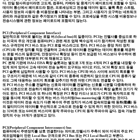
다. 만일 탐사위성이라면 고도계, 컴퓨터, 카메라 및 중계기가 페이로드에 포함될 수 있다.
데이터 통신에서 페이로드라 함은, 프로세싱되고 전송될 데이터 필드, 블록 혹은 스트림,
사용자 정보와 사용자 총 비용정보를 나타내는 부분, 그리고 사용자가 요구하는 네트워크
관리와 과금정보와 같은 추가정보가 포함될 수 있다. 프로세싱을 위한 시스템 비용정보나
전송시스템에 관한 정보는 페이로드에 포함되지 않는다.
PCI (Peripheral Component Interface)
일반적으로 약어로 불리는 로컬 버스(local bus)의 일종이다. PCI는 인텔사를 중심으로 하
는 미국의 주요 개인용 컴퓨터(PC) 관련 제조 업체 백수십개 사가 참가하여 작성한 로컬
버스 규격인데 PCI 버스 또는 PCI 로컬 버스라고도 한다. PCI 버스는 중앙 처리 장치
(CPU)와 주변 장치를 직접 연결하여 고속으로 데이터를 전달하는 데이터 통로를 제공하
는 로컬 버스의 일종인데, 안정성이나 확장성 등이 먼저 보급된 VL 버스보다 우수하여 펜
티엄을 탑재한 대부분의 PC에 채용되고 있다.
PC 본체 기판에 ISA나 EISA 확장 슬롯과는 별도로 3개 또는 4개의 PCI 슬롯을 내장할 수
있게 되어 있어서 고속 데이터 전송 능력이 요구되는 비디오 카드, SCSI 확장 보드 등을
PCI 슬롯에 삽입하여 사용할 수 있다. PCI 버스는 CPU와 버스 사이에 브리지 회로를 두
는 구조이기 때문에 VL 버스와 같이 CPU의 종류에 의존하지 않으므로 CPU의 종류가 달
라도 그에 대응하는 브리지 회로를 갖추기만 하면 어떤 CPU와도 연결할 수 있다.
또 PCI 버스는 주소를 전달하는 신호와 데이터를 전달하는 신호를 시분할 다중화하여 하
나의 신호선으로 전송하기 때문에 버스 내의 신호선의 수가 적어서 확장 슬롯의 크기가 작
아도 된다. PCI 버스의 또 하나의 특징은 PCI 확장 카드나 보드가 CPU와 독자적으로 작
업을 동시에 처리할 수 있게 하는 버스 마스터링(bus mastering)을 지원하는 것이다.
이것은 데이터 전송 속도가 다른 복수의 주변 장치가 버스에 접속되었을 때 동화(動畵) 등
의 멀티미디어 데이터를 우선적으로 고속으로 전송할 수 있게 하기 위한 것이다. PCI 버스
는 32비트 또는 64비트 버스이며 동작 주파수는 CPU의 동작 주파수와 같다. 접속 가능한
장치의 수는 10개가 권장되고 있다.
PCI(Peripheral Component Interconnect) bus
컴퓨터에서 주변장치를 상호 연결한다는 의미로,인텔사가 주축이 되어 미국의 주요 PC
제조업체들이 만든 Local Bus 규격으로 PCI Bus 또는 PCI Local Bus라고 부른다.
주목적은 그래픽이나 동영상과 같은 많은 데이터를 고속으로 처리하기 위한 것으로 버스