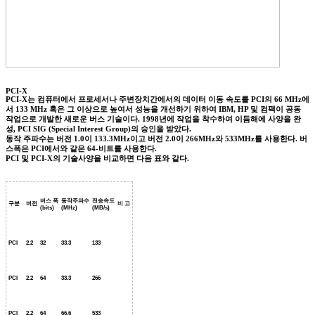
PCI-X
PCI-X는 컴퓨터에서 프로세서나 주변장치간에서의 데이터 이동 속도를 PCI의 66 MHz에
서 133 MHz 혹은 그 이상으로 높여서 성능을 개선하기 위하여 IBM, HP 및 컴팩이 공동
작업으로 개발한 새로운 버스 기술이다. 1998년에 작업을 착수하여 이듬해에 사양을 완
성, PCI SIG (Special Interest Group)의 승인을 받았다.
동작 주파수는 버전 1.0이 133.3MHz이고 버전 2.0이 266MHz와 533MHz를 사용한다. 버
스폭은 PCI에서와 같은 64-비트를 사용한다.
PCI 및 PCI-X의 기술사양을 비교하면 다음 표와 같다.
버스 폭
동작주파수
전송속도
구분
버전
비 고
(bits)
(MHz)
(MB/s)
PCI
2.2
32
33.3
133
PCI
2.2
64
33.3
266
PCI
2.2
64
66.6
533