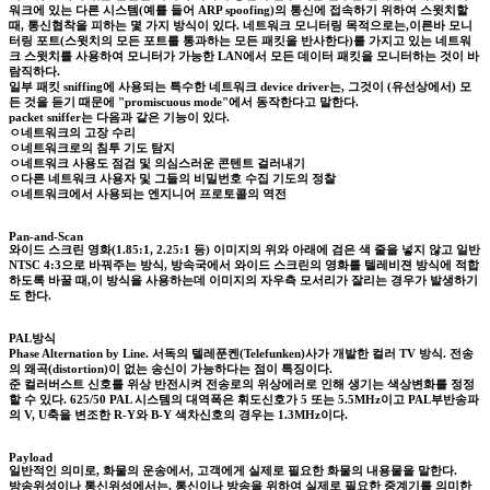
워크에 있는 다른 시스템(예를 들어 ARP spoofing)의 통신에 접속하기 위하여 스윗치할
때, 통신협착을 피하는 몇 가지 방식이 있다. 네트워크 모니터링 목적으로는,이른바 모니
터링 포트(스윗치의 모든 포트를 통과하는 모든 패킷을 반사한다)를 가지고 있는 네트워
크 스윗치를 사용하여 모니터가 가능한 LAN에서 모든 데이터 패킷을 모니터하는 것이 바
람직하다.
일부 패킷 sniffing에 사용되는 특수한 네트워크 device driver는, 그것이 (유선상에서) 모
든 것을 듣기 때문에 "promiscuous mode"에서 동작한다고 말한다.
packet sniffer는 다음과 같은 기능이 있다.
ㅇ네트워크의 고장 수리
ㅇ네트워크로의 침투 기도 탐지
ㅇ네트워크 사용도 점검 및 의심스러운 콘텐트 걸러내기
ㅇ다른 네트워크 사용자 및 그들의 비밀번호 수집 기도의 정찰
ㅇ네트워크에서 사용되는 엔지니어 프로토콜의 역전
Pan-and-Scan
와이드 스크린 영화(1.85:1, 2.25:1 등) 이미지의 위와 아래에 검은 색 줄을 넣지 않고 일반
NTSC 4:3으로 바꿔주는 방식, 방속국에서 와이드 스크린의 영화를 텔레비젼 방식에 적합
하도록 바꿀 때,이 방식을 사용하는데 이미지의 자우측 모서리가 잘리는 경우가 발생하기
도 한다.
PAL방식
Phase Alternation by Line. 서독의 텔레푼켄(Telefunken)사가 개발한 컬러 TV 방식. 전송
의 왜곡(distortion)이 없는 송신이 가능하다는 점이 특징이다.
준 컬러버스트 신호를 위상 반전시켜 전송로의 위상에러로 인해 생기는 색상변화를 정정
할 수 있다. 625/50 PAL 시스템의 대역폭은 휘도신호가 5 또는 5.5MHz이고 PAL부반송파
의 V, U축을 변조한 R-Y와 B-Y 색차신호의 경우는 1.3MHz이다.
Payload
일반적인 의미로, 화물의 운송에서, 고객에게 실제로 필요한 화물의 내용물을 말한다.
방송위성이나 통신위성에서는, 통신이나 방송을 위하여 실제로 필요한 중계기를 의미한